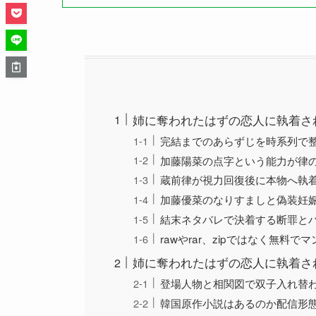
姉に奪われたはずの恋人に執着さ
完結までのあらずじを時系列で
加藤陽菜の点字という能力が律
蔵前律が視力回復後に本物へ執
加藤優菜のなりすましと偽装妊
結末ネタバレで決着する断罪と
rawやrar、zipではなく無料
姉に奪われたはずの恋人に執着さ
登場人物と相関図で双子入れ替
韓国原作小説はあるのか配信形