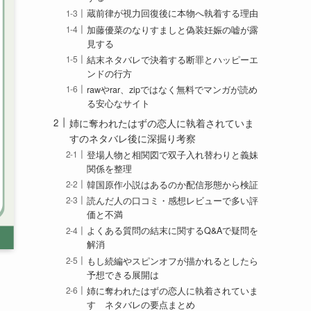
蔵前律が視力回復後に本物へ執着する理由
加藤優菜のなりすましと偽装妊娠の嘘が露
見する
結末ネタバレで決着する断罪とハッピーエ
ンドの行方
rawやrar、zipではなく無料でマンガが読め
る安心なサイト
姉に奪われたはずの恋人に執着されていま
すのネタバレ後に深掘り考察
登場人物と相関図で双子入れ替わりと義妹
関係を整理
韓国原作小説はあるのか配信形態から検証
読んだ人の口コミ・感想レビューで多い評
価と不満
よくある質問の結末に関するQ&Aで疑問を
解消
もし続編やスピンオフが描かれるとしたら
予想できる展開は
姉に奪われたはずの恋人に執着されていま
す ネタバレの要点まとめ