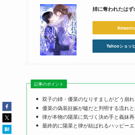
姉に奪われたはずの恋
Amazo
Yahooショ
記事のポイント
双子の姉・優菜のなりすましがどう崩れ
優菜の偽装妊娠が嘘だと判明する流れと
律が本物の陽菜に気づく決め手と義妹再
最終的に陽菜と律が結ばれるハッピーエ