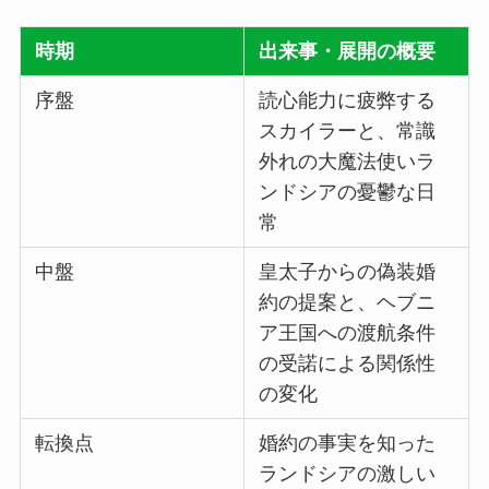
時期
出来事・展開の概要
序盤
読心能力に疲弊する
スカイラーと、常識
外れの大魔法使いラ
ンドシアの憂鬱な日
常
中盤
皇太子からの偽装婚
約の提案と、ヘブニ
ア王国への渡航条件
の受諾による関係性
の変化
転換点
婚約の事実を知った
ランドシアの激しい