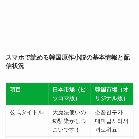
スマホで読める韓国原作小説の基本情報と配
信状況
項目
日本市場（ピ
韓国市場（オ
ッコマ版）
リジナル版）
公式タイトル
大魔法使いの
소꿉친구가
幼馴染がしつ
대마법사라서
こいです！
괴로워요!