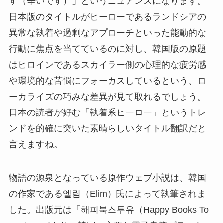
す（辛いです）」というニュアンスになります。
日本版のタイトルがヒーローであるランドシアの
異常な執着や過剰なアプローチといった能動的な
行動に焦点を当てているのに対し、韓国版の原題
はヒロインであるスカイラー側の心理的な疲労感
や環境的な苦悩にフォーカスしているという、ロ
ーカライズの巧みな差異が見て取れるでしょう。
日本の読者が好む「執着系ヒーロー」というトレ
ンドを的確に突いた素晴らしいタイトル翻訳だと
言えますね。
物語の源泉となっている原作ウェブ小説は、韓国
の作家である엘림（Elim）氏によって執筆されま
した。出版元は「해피북스투유（Happy Books To