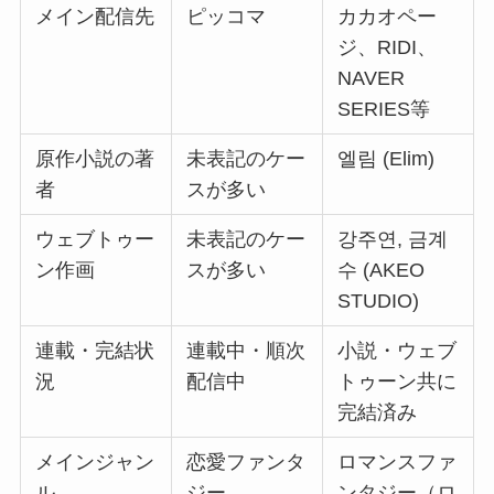
メイン配信先
ピッコマ
カカオペー
ジ、RIDI、
NAVER
SERIES等
原作小説の著
未表記のケー
엘림 (Elim)
者
スが多い
ウェブトゥー
未表記のケー
강주연, 금계
ン作画
スが多い
수 (AKEO
STUDIO)
連載・完結状
連載中・順次
小説・ウェブ
況
配信中
トゥーン共に
完結済み
メインジャン
恋愛ファンタ
ロマンスファ
ル
ジー
ンタジー（ロ