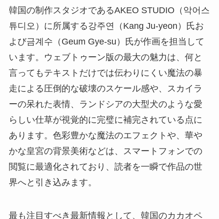
韓国の制作スタジオであるAKEO STUDIO（악어스
튜디오）に所属する강주연（Kang Ju-yeon）氏お
よび금계수（Geum Gye-su）氏が作画を担当して
います。ウェブトゥーン版の最大の魅力は、何と
言ってもテキストだけでは伝わりにくい魔法の暴
走による圧倒的な破壊のスケール感や、スカイラ
ーの呆れた表情、ランドシアの大型犬のような愛
らしい仕草が視覚的に完璧に補完されている点に
あります。色彩豊かな魔法のエフェクトや、華や
かな皇宮の背景美術などは、スマートフォンでの
閲覧に最適化されており、読者を一瞬で作品の世
界へと引き込みます。
最も注目すべき最新情報として、韓国のカカオペ