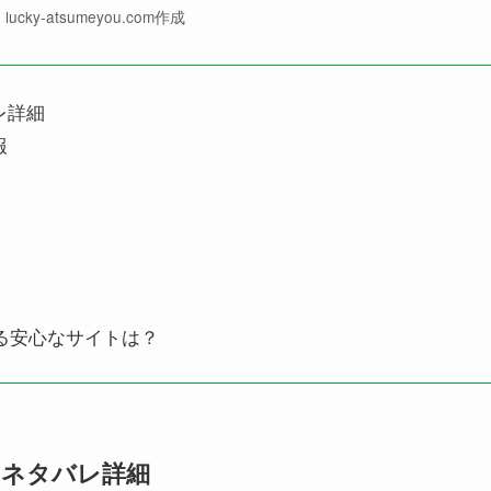
ucky-atsumeyou.com作成
レ詳細
報
める安心なサイトは？
とネタバレ詳細