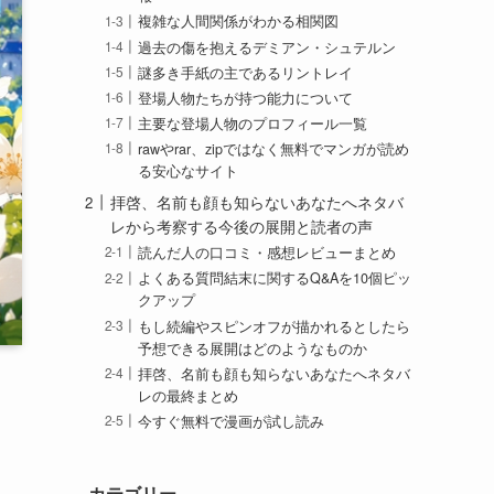
複雑な人間関係がわかる相関図
過去の傷を抱えるデミアン・シュテルン
謎多き手紙の主であるリントレイ
登場人物たちが持つ能力について
主要な登場人物のプロフィール一覧
rawやrar、zipではなく無料でマンガが読め
る安心なサイト
拝啓、名前も顔も知らないあなたへネタバ
レから考察する今後の展開と読者の声
読んだ人の口コミ・感想レビューまとめ
よくある質問結末に関するQ&Aを10個ピッ
クアップ
もし続編やスピンオフが描かれるとしたら
予想できる展開はどのようなものか
拝啓、名前も顔も知らないあなたへネタバ
レの最終まとめ
今すぐ無料で漫画が試し読み
カテゴリー