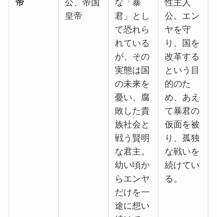
帝
公、帝国
な「暴
性主人
皇帝
君」とし
公。エン
て恐れら
ヤを守
れている
り、国を
が、その
改革する
実態は国
という目
の未来を
的のた
憂い、腐
め、あえ
敗した貴
て暴君の
族社会と
仮面を被
戦う賢明
り、孤独
な君主。
な戦いを
幼い頃か
続けてい
らエンヤ
る。
だけを一
途に想い