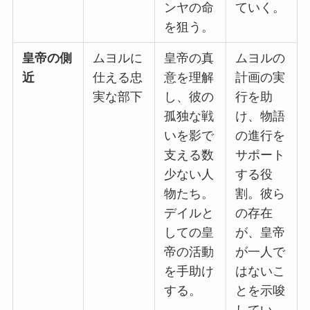
ンヤの命
ていく。
を狙う。
皇帝の側
ムヨルに
皇帝の真
ムヨルの
近
仕える忠
意を理解
計画の実
実な部下
し、彼の
行を助
孤独な戦
け、物語
いを影で
の進行を
支える数
サポート
少ない人
する役
物たち。
割。彼ら
デイルと
の存在
しての皇
が、皇帝
帝の活動
が一人で
を手助け
はないこ
する。
とを示唆
してい