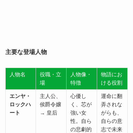
主要な登場人物
人物名
役職・立
人物像・
物語にお
場
特徴
ける役割
エンヤ・
主人公、
心優し
運命に翻
ロックハ
侯爵令嬢
く、芯が
弄されな
ート
→ 皇后
強い女
がらも、
性。自ら
自らの意
の悲劇的
志で未来