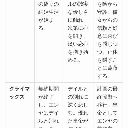
の偽りの
ルの誠実
を陰から
結婚生活
な優しさ
守護。彼
が始ま
に触れ、
女からの
る。
次第に心
信頼と好
を開き、
意に喜び
淡い恋心
を感じつ
を抱き始
つ、正体
める。
を隠すこ
とに葛藤
する。
クライマ
契約期間
デイルと
計画の最
ックス
が終了
の別れに
終段階へ
し、エン
深く悲し
移行。皇
ヤはデイ
む。現れ
帝として
ルと別れ
た皇帝が
エンヤの