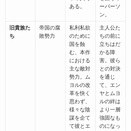
ある。
ーパーソ
ン。
旧貴族た
帝国の腐
私利私欲
主人公た
ち
敗勢力
のために
ちの前に
国を蝕
立ちはだ
む、本作
かる障
における
害。彼ら
主な敵対
との対決
勢力。ム
を通じ
ヨルの改
て、エン
革を快く
ヤとムヨ
思わず、
ルの絆は
様々な陰
より一層
謀を企て
強固なも
て彼とエ
のになっ