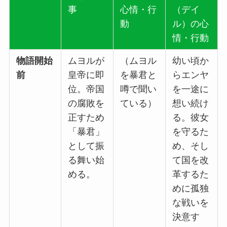
事
心情・行
（デイ
動
ル）の心
情・行動
物語開始
ムヨルが
（ムヨル
幼い頃か
前
皇帝に即
を暴君と
らエンヤ
位。帝国
噂で聞い
を一途に
の腐敗を
ている）
想い続け
正すため
る。彼女
「暴君」
を守るた
として振
め、そし
る舞い始
て国を改
める。
革するた
めに孤独
な戦いを
決意す