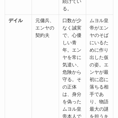
続けてい
る。
デイル
元傭兵、
口数が少
ムヨル皇
エンヤの
なく誠実
帝がエン
契約夫
で、心優
ヤのそば
しい青
にいるた
年。エン
めに作り
ヤを常に
出した仮
気遣い、
の姿。エ
危険から
ンヤが最
守る。そ
初に恋に
の正体
落ちる相
は、身分
手であ
を偽った
り、物語
ムヨル皇
最大の謎
帝本人で
を担うキ