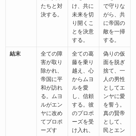
たちと対
け、共に
で守りな
決する。
未来を切
がら、共
り開くこ
に帝国の
とを決意
敵を一掃
する。
する。
結末
全ての障
全ての葛
偽りの仮
害が取り
藤を乗り
面を脱ぎ
除かれ、
越え、心
捨て、一
帝国に平
からムヨ
人の男性
和が訪れ
ルを愛
としてエ
る。ムヨ
し、信頼
ンヤに愛
ルがエン
する。彼
を誓う。
ヤに改め
のプロポ
真の賢帝
てプロポ
ーズを受
として、
ーズす
け入れ、
民とエン