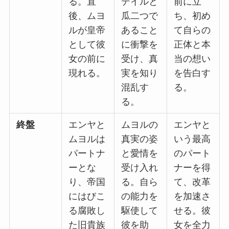
る。直
デイルと
前に立
後、ムヨ
瓜二つで
ち、初め
ルが皇帝
あること
て自らの
として彼
に衝撃を
正体と本
女の前に
受け、真
当の想い
現れる。
実を知り
を告白す
混乱す
る。
る。
終盤
エンヤと
ムヨルの
エンヤと
ムヨルは
真実の姿
いう最高
パートナ
と愛情を
のパート
ーとな
受け入れ
ナーを得
り、帝国
る。自ら
て、改革
にはびこ
の能力を
を加速さ
る腐敗し
駆使して
せる。彼
た旧貴族
彼を助
女を全力