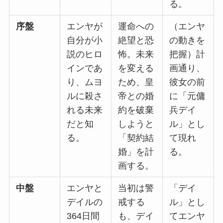
る。
序盤
エンヤが
運命への
（エンヤ
自分が小
絶望と恐
の動きを
説のヒロ
怖。未来
把握）計
インであ
を変える
画通り、
り、ムヨ
ため、皇
彼女の前
ルに殺さ
帝との婚
に「元傭
れる未来
約を破棄
兵デイ
だと知
しようと
ル」とし
る。
「契約結
て現れ
婚」を計
る。
画する。
中盤
エンヤと
当初は警
「デイ
デイルの
戒する
ル」とし
364日間
も、デイ
てエンヤ