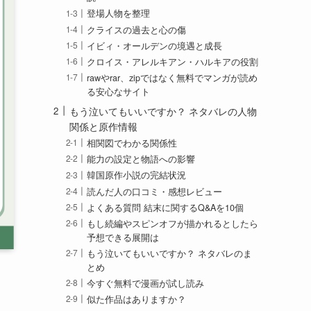
登場人物を整理
クライスの過去と心の傷
イビィ・オールデンの境遇と成長
クロイス・アレルキアン・ハルキアの役割
rawやrar、zipではなく無料でマンガが読め
る安心なサイト
もう泣いてもいいですか？ ネタバレの人物
関係と原作情報
相関図でわかる関係性
能力の設定と物語への影響
韓国原作小説の完結状況
読んだ人の口コミ・感想レビュー
よくある質問 結末に関するQ&Aを10個
もし続編やスピンオフが描かれるとしたら
予想できる展開は
もう泣いてもいいですか？ ネタバレのま
とめ
今すぐ無料で漫画が試し読み
似た作品はありますか？