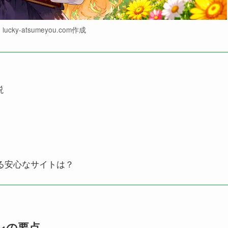
ucky-atsumeyou.com作成
説
める安心なサイトは？
レの要点