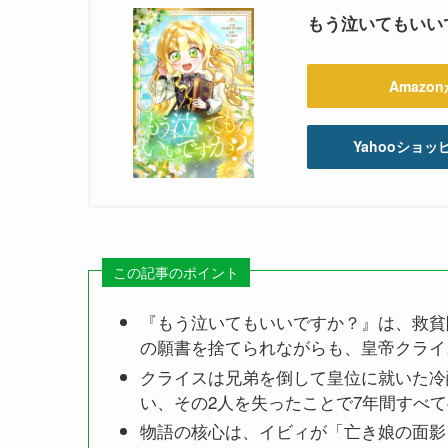
もう泣いてもいいですか
Amazo
Yahooショ
この記事のポイント
『もう泣いてもいいですか？』は、救貧
の願書を捨てられながらも、皇帝クライ
クライスは兄弟を倒して皇位に就いた冷
い、その2人を失ったことで7年間すべ
物語の核心は、イビィが「亡き娘の面影