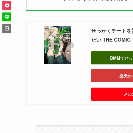
せっかくチートを
たい THE COMIC 
DMMでせ
楽天か
メル