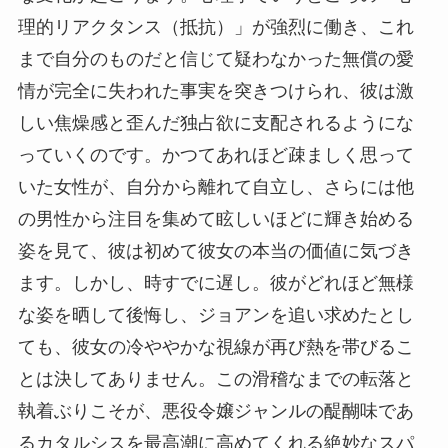
理的リアクタンス（抵抗）」が強烈に働き、これ
まで自分のものだと信じて疑わなかった無償の愛
情が完全に失われた事実を突きつけられ、彼は激
しい焦燥感と歪んだ独占欲に支配されるようにな
っていくのです。かつてあれほど疎ましく思って
いた女性が、自分から離れて自立し、さらには他
の男性から注目を集めて眩しいほどに輝き始める
姿を見て、彼は初めて彼女の本当の価値に気づき
ます。しかし、時すでに遅し。彼がどれほど無様
な姿を晒して後悔し、ジョアンを追い求めたとし
ても、彼女の冷ややかな視線が再び熱を帯びるこ
とは決してありません。この滑稽なまでの転落と
執着ぶりこそが、悪役令嬢ジャンルの醍醐味であ
るカタルシスを最高潮に高めてくれる絶妙なスパ