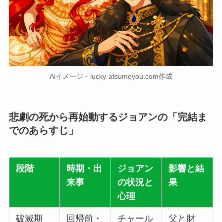
Aiイメージ・lucky-atsumeyou.com作成
悲劇の死から再始動するジョアンの「完結ま
でのあらすじ」
段階
時期・出
ジョアン
影響と結
来事
の状況と
果
心理
破滅期
回帰前・
チャール
父と財