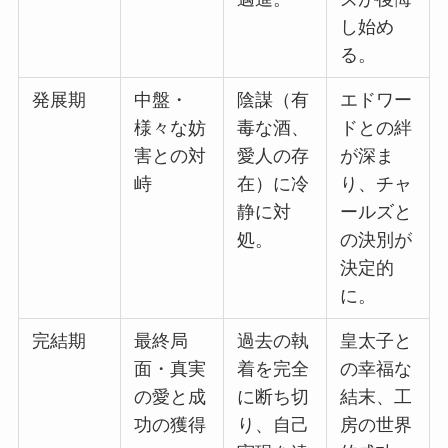
し始め
る。
発展期
中盤・
陰謀（有
エドワー
様々な妨
毒な酒、
ドとの絆
害との対
愛人の存
が深ま
峙
在）に冷
り、チャ
静に対
ールズと
処。
の決別が
決定的
に。
完結期
最終局
過去の執
皇太子と
面・真実
着を完全
の幸福な
の愛と成
に断ち切
結末、工
功の獲得
り、自己
房の世界