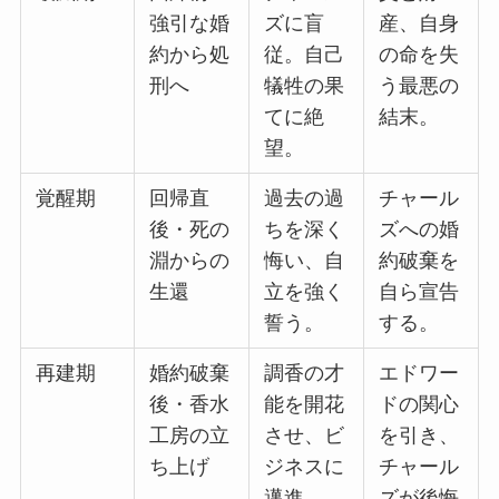
強引な婚
ズに盲
産、自身
約から処
従。自己
の命を失
刑へ
犠牲の果
う最悪の
てに絶
結末。
望。
覚醒期
回帰直
過去の過
チャール
後・死の
ちを深く
ズへの婚
淵からの
悔い、自
約破棄を
生還
立を強く
自ら宣告
誓う。
する。
再建期
婚約破棄
調香の才
エドワー
後・香水
能を開花
ドの関心
工房の立
させ、ビ
を引き、
ち上げ
ジネスに
チャール
邁進。
ズが後悔