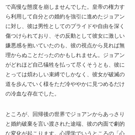
で高慢な態度を崩しませんでした。皇帝の権力す
ら利用して自分との婚約を強引に進めたジョアン
に対し、彼は男性としてのプライドや自由を深く
傷つけられており、その反動として彼女に激しい
嫌悪感を抱いていたのも、彼の視点から見れば無
理からぬことだったのかもしれません。ジョアン
がどれほど自己犠牲を払って尽くそうとも、彼に
とっては煩わしい束縛でしかなく、彼女が破滅の
道を歩んでいく様をただ冷ややかに見つめるだけ
の冷血な存在でした。
ところが、回帰後の世界でジョアンからあっさり
と婚約破棄を言い渡された途端、彼の内面で劇的
な変化が起こります。心理学でいうところの「心