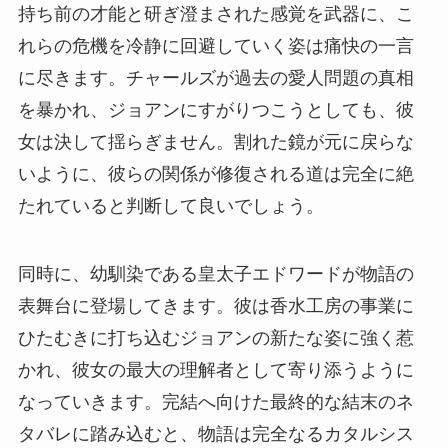
持ち前の才能と研ぎ澄まされた感覚を武器に、こ
れらの危機を冷静に回避していく姿は痛快の一言
に尽きます。チャールズが過去の愛人問題の真相
を暴かれ、ジョアンにすがりつこうとしても、彼
女は決して揺らぎません。割れた鏡が元に戻らな
いように、彼らの関係が修復される道は完全に絶
たれていると判断して良いでしょう。
同時に、幼馴染である皇太子エドワードが物語の
表舞台に登場してきます。彼は香水工房の事業に
ひたむきに打ち込むジョアンの新たな姿に強く惹
かれ、彼女の最大の理解者として寄り添うように
なっていきます。完結へ向けた最終的な結末のネ
タバレに踏み込むと、物語は完全なるカタルシス