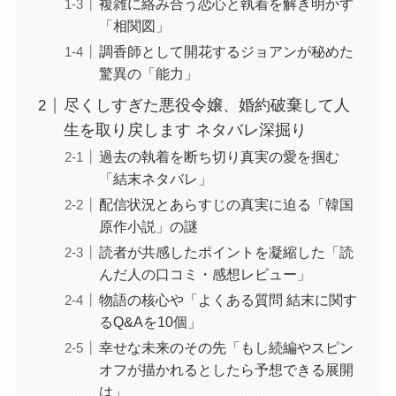
複雑に絡み合う恋心と執着を解き明かす
「相関図」
調香師として開花するジョアンが秘めた
驚異の「能力」
尽くしすぎた悪役令嬢、婚約破棄して人
生を取り戻します ネタバレ深掘り
過去の執着を断ち切り真実の愛を掴む
「結末ネタバレ」
配信状況とあらすじの真実に迫る「韓国
原作小説」の謎
読者が共感したポイントを凝縮した「読
んだ人の口コミ・感想レビュー」
物語の核心や「よくある質問 結末に関す
るQ&Aを10個」
幸せな未来のその先「もし続編やスピン
オフが描かれるとしたら予想できる展開
は」