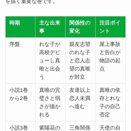
を描く重要な巻です。
時期
主な出来
関係性の
注目ポイ
事
変化
ント
序盤
れな子が
親友志望
屋上事故
高校デビ
のれな子
と告白が
ューし真
と恋人志
物語の起
唯と出会
望の真唯
点
う
が対立
小説1巻
真唯の完
友達以上
真唯の依
から2巻
璧さと弱
恋人未満
存とれな
さが描か
へ進む
子の自己
れる
否定
小説3巻
紫陽花の
三角関係
天使の自