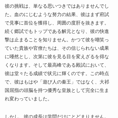
彼の挑戦は、単なる思いつきではありませんでし
た。血のにじむような努力の結果、彼はまず府試
で見事に首位を獲得し、周囲の度肝を抜きます。
続く郷試でもトップである解元となり、彼の快進
撃は止まることを知りません。かつて彼を嘲笑っ
ていた貴族や官僚たちは、その信じられない成果
に唖然とし、次第に彼を見る目を変えざるを得な
くなります。そして最高峰である殿試において、
彼は堂々たる成績で状元に輝くのです。この時点
で、彼はもはや「遊び人の秦王」ではなく、大祁
国屈指の頭脳を持つ優秀な皇族として完全に生ま
れ変わっていました。
しかし、彼の成長は学問だけにとどまりません。