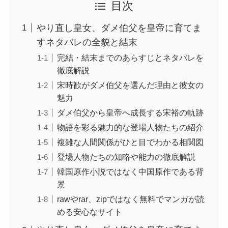
目次
やり直し皇女、ダメ伯父を皇帝に育てま
すネタバレの全貌と結末
完結・結末までのあらすじとネタバレを
徹底解説
宋時歓がダメ伯父を選んだ理由と彼女の
魅力
ダメ伯父から皇帝へ成長する宋裕の軌跡
物語を彩る魅力的な登場人物たちの紹介
複雑な人間関係がひと目でわかる相関図
登場人物たちの知略や能力の徹底解説
韓国原作小説ではなく中国原作である背
景
rawやrar、zipではなく無料でマンガが読
める安心なサイト