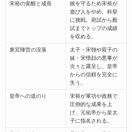
宋裕の覚醒と成長
娘を守るため宋裕が
遊び人をやめ、科挙
に挑戦。府試から殿
試までトップの成績
を収める。
東宮陣営の没落
太子・宋翎や双子の
妹・宋惜顔の悪事が
次々と露呈し、皇帝
からの信頼を完全に
失う。
皇帝への道のり
宋裕が軍功や政務で
圧倒的な成果を上
げ、元祐帝から皇太
子に指名される。