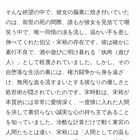
そんな絶望の中で、彼女の脳裏に焼き付いていた
のは、前世の死の間際、誰もが彼女を見捨てて嘲
笑う中で、唯一同情の涙を流し、温かい手を差し
伸べてくれた伯父・宋裕の存在です。彼は確かに
素行不良で、酒や遊びに明け暮れる「纨绔（遊び
人）」として軽蔑されていました。しかし、その
自堕落な生活の裏には、権力闘争から身を遠ざ
け、無用な血を流すまいとする彼なりの優しさと
処世術が隠されていたのです。宋時歓は、宋裕が
本質的には非常に愛情深く、一度懐に入れた人間
を決して裏切らない誠実な心の持ち主であること
を知っていました。冷酷な計算だけで動く東宮の
人間たちとは違い、宋裕には「人間としての温も