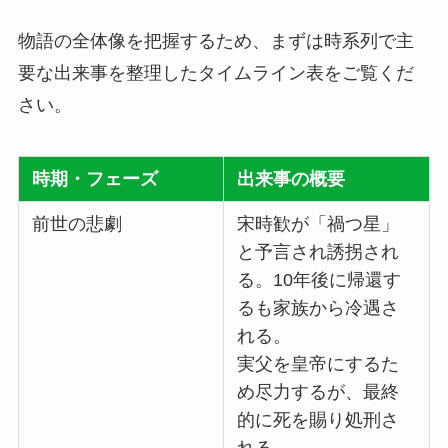
物語の全体像を把握するため、まずは時系列で主
要な出来事を整理したタイムライン表をご覧くだ
さい。
時期・フェーズ
出来事の概要
前世の悲劇
宋時歓が「禍つ星」
と予言され誘拐され
る。10年後に帰還す
るも家族から冷遇さ
れる。
実父を皇帝にするた
め尽力するが、最終
的に死を賜り処刑さ