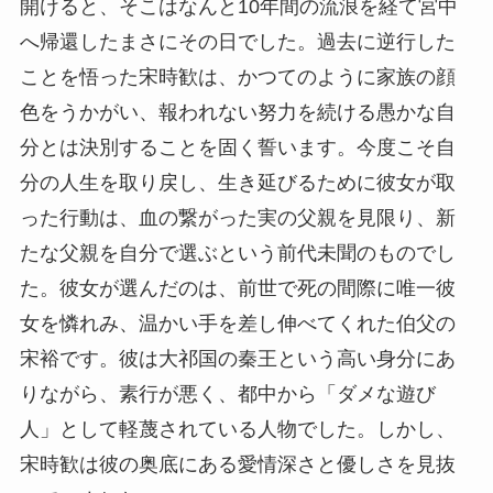
開けると、そこはなんと10年間の流浪を経て宮中
へ帰還したまさにその日でした。過去に逆行した
ことを悟った宋時歓は、かつてのように家族の顔
色をうかがい、報われない努力を続ける愚かな自
分とは決別することを固く誓います。今度こそ自
分の人生を取り戻し、生き延びるために彼女が取
った行動は、血の繋がった実の父親を見限り、新
たな父親を自分で選ぶという前代未聞のものでし
た。彼女が選んだのは、前世で死の間際に唯一彼
女を憐れみ、温かい手を差し伸べてくれた伯父の
宋裕です。彼は大祁国の秦王という高い身分にあ
りながら、素行が悪く、都中から「ダメな遊び
人」として軽蔑されている人物でした。しかし、
宋時歓は彼の奥底にある愛情深さと優しさを見抜