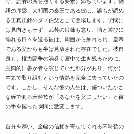
り、読者の胸を熱くする要素に満ちています。物
語の序盤、大祁国の秦王である彼は、誰もが認め
る正真正銘のダメ伯父として登場します。学問に
は見向きもせず、武芸の鍛錬も怠り、酒と遊びに
溺れる日々を送る彼は、周囲から呆れられ、皇帝
である父からも半ば見放された存在でした。彼自
身も、権力闘争の渦巻く宮中で生き残るために、
意図的に愚か者を演じていた部分があり、何かに
本気で取り組むという情熱を完全に失っていたの
です。しかし、そんな彼の人生は、傷ついた小さ
な姪である宋時歓が「あなたを父にしたい」と彼
の手を握った瞬間に激変します。
自分を慕い、全幅の信頼を寄せてくれる宋時歓の