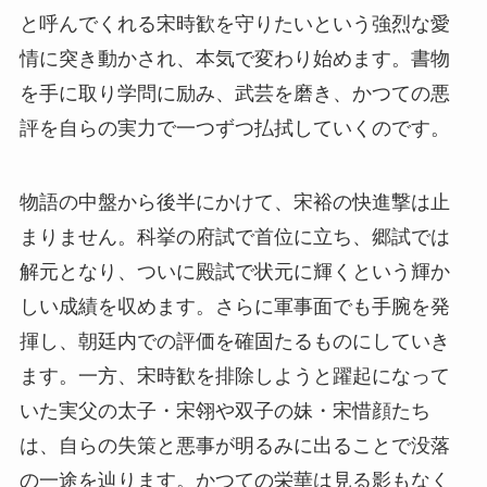
と呼んでくれる宋時歓を守りたいという強烈な愛
情に突き動かされ、本気で変わり始めます。書物
を手に取り学問に励み、武芸を磨き、かつての悪
評を自らの実力で一つずつ払拭していくのです。
物語の中盤から後半にかけて、宋裕の快進撃は止
まりません。科挙の府試で首位に立ち、郷試では
解元となり、ついに殿試で状元に輝くという輝か
しい成績を収めます。さらに軍事面でも手腕を発
揮し、朝廷内での評価を確固たるものにしていき
ます。一方、宋時歓を排除しようと躍起になって
いた実父の太子・宋翎や双子の妹・宋惜顔たち
は、自らの失策と悪事が明るみに出ることで没落
の一途を辿ります。かつての栄華は見る影もなく