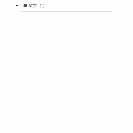
雑貨
(1)
ラ
マ