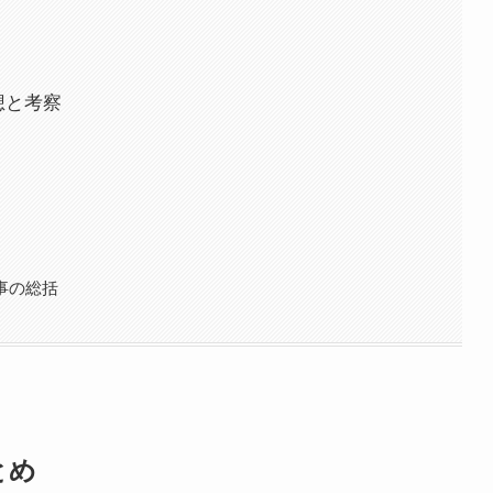
想と考察
事の総括
とめ