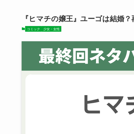
『ヒマチの嬢王』ユーゴは結婚？
コミック
少女・女性