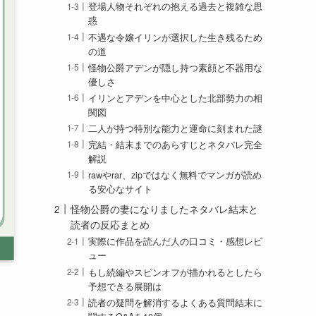
登場人物それぞれの抱える過去と複雑な思
惑
不遇な令嬢イリンが選択した生き残るため
の道
怪物公爵アデンが隠し持つ素顔と不器用な
優しさ
イリンとアデンを中心とした北部勢力の相
関図
二人が持つ特別な能力と運命に刻まれた謎
完結・結末までのあらすじとネタバレ完全
解説
rawやrar、zipではなく無料でマンガが読め
る安心なサイト
怪物公爵の妻になりましたネタバレ結末と
読者の反応まとめ
実際に作品を読んだ人の口コミ・感想レビ
ュー
もし続編やスピンオフが描かれるとしたら
予想できる展開は
読者の疑問を解消するよくある質問結末に