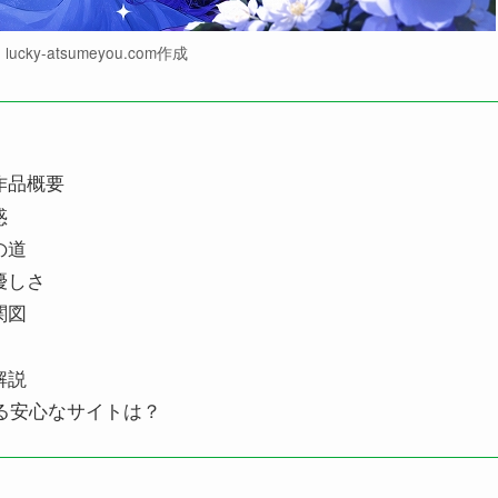
ucky-atsumeyou.com作成
作品概要
惑
の道
優しさ
関図
解説
める安心なサイトは？