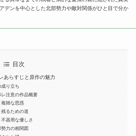
アデンを中心とした北部勢力や敵対関係がひと目で分か
目次
レあらすじと原作の魅力
の成り立ち
バレ注意の作品概要
と複雑な思惑
き残るための道
と不器用な優しさ
部勢力の相関図