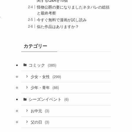
関するQ&Aを10個
怪物公爵の妻になりましたネタバレの総括
と最終考察
フ
今すぐ無料で漫画が試し読み
似た作品はありますか？
カテゴリー
コミック
(385)
(299)
少女・女性
(86)
少年・青年
シーズンイベント
(6)
(3)
お中元
(3)
父の日