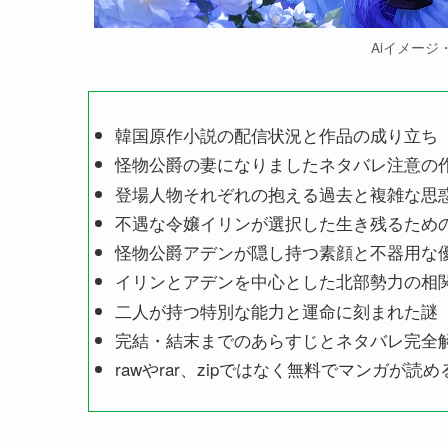
Aiイメージ・l
韓国原作小説の配信状況と作品の成り立ち
怪物公爵の妻になりましたネタバレ注意の
登場人物それぞれの抱える過去と複雑な思
不遇な令嬢イリンが選択した生き残るため
怪物公爵アデンが隠し持つ素顔と不器用な
イリンとアデンを中心とした北部勢力の相
二人が持つ特別な能力と運命に刻まれた謎
完結・結末までのあらすじとネタバレ完全
rawやrar、zipではなく無料でマンガが読