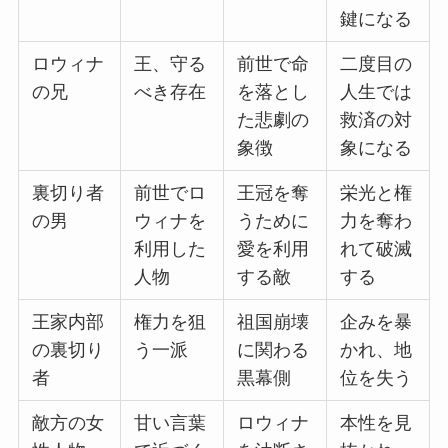
鍵になる
ロウィナ
王、守る
前世で命
二度目の
の兄
べき存在
を落とし
人生では
た悲劇の
救済の対
象徴
象になる
裏切り者
前世でロ
王冠を奪
栄光と権
の男
ウィナを
うために
力を奪わ
利用した
愛を利用
れて破滅
人物
する敵
する
王家内部
権力を狙
祖国崩壊
企みを暴
の裏切り
う一派
に関わる
かれ、地
者
黒幕側
位を失う
敵方の女
甘い言葉
ロウィナ
本性を見