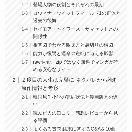
登場人物の役割とそれぞれの最期
ロウィナ・ウイットフィールド1の正体と
過去の後悔
セイモア・ヘイワース・サマセットとの
関係性
相関図でわかる敵味方と裏切りの構図
能力が復讐と運命の逆転に与える影響
rawやrar、zipではなく無料でマンガが読
める安心なサイト
２度目の人生は完璧に ネタバレから読む
原作情報と考察
韓国原作小説の完結状況と漫画版との違
い
読んだ人の口コミ・感想レビューから見
る評価
よくある質問 結末に関するQ&Aを10個