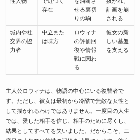
性人物
で近づく
を油断さ
抜かれ、
存在
せる裏切
計画を崩
りの駒
される
城内や社
中立また
ロウィナ
彼女の新
交界の協
は味方
の評価回
しい基盤
力者
復や情報
を支える
戦に関わ
る
主人公ロウィナは、物語の中心にいる復讐者で
す。ただし、彼女は最初から冷酷で無敵な女性と
して描かれるわけではありません。一度目の人生
では、愛した相手を信じ、相手のために尽くし、
結果としてすべてを失いました。だからこそ、二