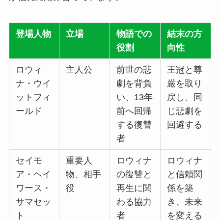
登場人物
立場
物語での
結末の方
役割
向性
ロウィ
主人公
前世の悲
王冠と尊
ナ・ウイ
劇を背負
厳を取り
ットフィ
い、13年
戻し、同
ールド
前へ回帰
じ悲劇を
する復讐
回避する
者
セイモ
重要人
ロウィナ
ロウィナ
ア・ヘイ
物、相手
の復讐と
と信頼関
ワース・
役
再生に関
係を築
サマセッ
わる協力
き、未来
ト
者
を変える