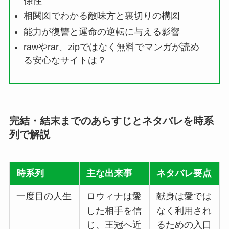
係性
相関図でわかる敵味方と裏切りの構図
能力が復讐と運命の逆転に与える影響
rawやrar、zipではなく無料でマンガが読め
る安心なサイトは？
完結・結末までのあらすじとネタバレを時系
列で解説
時系列
主な出来事
ネタバレ要点
一度目の人生
ロウィナは愛
献身は愛では
した相手を信
なく利用され
じ、王冠へ近
るための入口