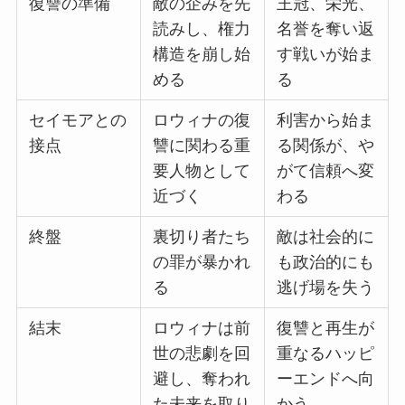
復讐の準備
敵の企みを先
王冠、栄光、
読みし、権力
名誉を奪い返
構造を崩し始
す戦いが始ま
める
る
セイモアとの
ロウィナの復
利害から始ま
接点
讐に関わる重
る関係が、や
要人物として
がて信頼へ変
近づく
わる
終盤
裏切り者たち
敵は社会的に
の罪が暴かれ
も政治的にも
る
逃げ場を失う
結末
ロウィナは前
復讐と再生が
世の悲劇を回
重なるハッピ
避し、奪われ
ーエンドへ向
た未来を取り
かう