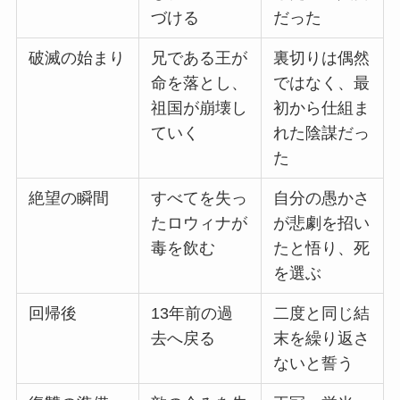
づける
だった
破滅の始まり
兄である王が
裏切りは偶然
命を落とし、
ではなく、最
祖国が崩壊し
初から仕組ま
ていく
れた陰謀だっ
た
絶望の瞬間
すべてを失っ
自分の愚かさ
たロウィナが
が悲劇を招い
毒を飲む
たと悟り、死
を選ぶ
回帰後
13年前の過
二度と同じ結
去へ戻る
末を繰り返さ
ないと誓う