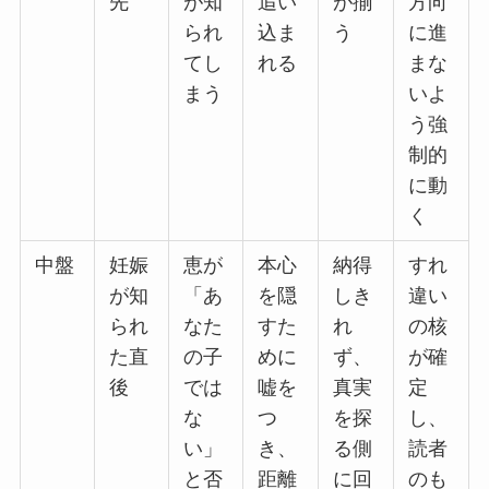
先
が知
追い
が揃
方向
られ
込ま
う
に進
てし
れる
まな
まう
いよ
う強
制的
に動
く
中盤
妊娠
恵が
本心
納得
すれ
が知
「あ
を隠
しき
違い
られ
なた
すた
れ
の核
た直
の子
めに
ず、
が確
後
では
嘘を
真実
定
な
つ
を探
し、
い」
き、
る側
読者
と否
距離
に回
のも