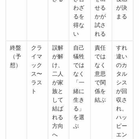
わざ
せる
が決
るを
かが
まる
得な
試さ
い
れる
終盤
クラ
誤解
自己
責任
すれ
（予
イマ
が解
犠牲
では
違い
想）
ック
け、
では
なく
のカ
ス〜
二人
なく
意思
タル
ラス
が家
「一
で関
シス
ト
族と
緒に
係を
が回
して
生き
結ぶ
収さ
結ば
る」
れ、
れる
を選
ハッ
方向
ぶ
ピー
へ
エン