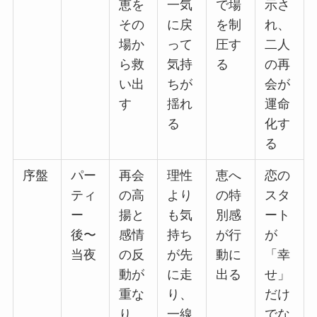
恵を
一気
で場
示さ
その
に戻
を制
れ、
場か
って
圧す
二人
ら救
気持
る
の再
い出
ちが
会が
す
揺れ
運命
る
化す
る
序盤
パー
再会
理性
恵へ
恋の
ティ
の高
より
の特
スタ
ー
揚と
も気
別感
ート
後〜
感情
持ち
が行
が
当夜
の反
が先
動に
「幸
動が
に走
出る
せ」
重な
り、
だけ
り、
一線
でな