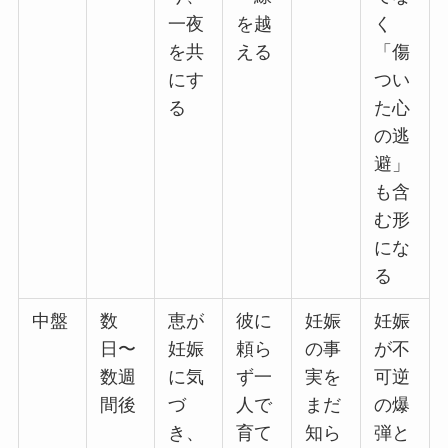
一夜
を越
く
を共
える
「傷
にす
つい
る
た心
の逃
避」
も含
む形
にな
る
中盤
数
恵が
彼に
妊娠
妊娠
日〜
妊娠
頼ら
の事
が不
数週
に気
ず一
実を
可逆
間後
づ
人で
まだ
の爆
き、
育て
知ら
弾と