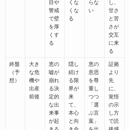
目や
くな
らな
し、
警戒
くな
い
甘さ
で壁
る
と苦
を厚
さが
くす
交互
る
に来
る
終盤
大き
恵の
隠し
恵の
証拠
（予
な危
嘘が
続け
意思
より
想）
機や
崩れ
る限
を尊
先
出産
る決
界が
重し
に、
前後
定的
来
つつ
覚悟
な出
て、
「選
の示
来事
本心
ぶ言
し方
が起
と向
葉」
で読
きる
き合
を出
後感