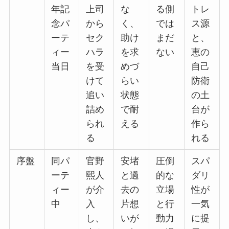
年記
上司
な
る側
トレ
念パ
から
く、
では
ス源
ーテ
セク
助け
まだ
と、
ィー
ハラ
を求
ない
恵の
当日
を受
めづ
自己
けて
らい
防衛
追い
状態
の土
詰め
で耐
台が
られ
える
作ら
る
れる
序盤
同パ
官野
安堵
圧倒
スパ
ーテ
熙人
と過
的な
ダリ
ィー
が介
去の
立場
性が
中
入
片想
と行
一気
し、
いが
動力
に提