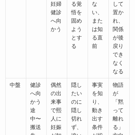
妊婦
る覚
な
して
健診
悟を
い、
置か
へ向
固め
また
れ、
かう
よう
は知
関係
とす
る直
が後
る
前
戻り
でき
なく
なる
中盤
健診
偶然
隠し
事実
物語
へ向
の出
たい
を知
が
かう
来事
のに
り、
「黙
途
で熙
隠し
動き
って
中〜
人に
切れ
出す
離れ
搬送
妊娠
ず、
条件
る」