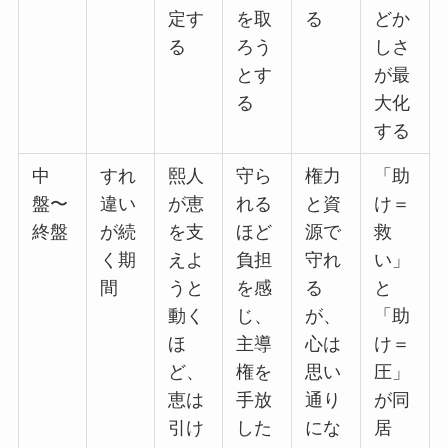
定す
を取
る
どか
る
ろう
しさ
とす
が最
る
大化
する
中
すれ
熙人
守ら
権力
「助
盤〜
違い
が恵
れる
と資
け＝
終盤
が続
を支
ほど
源で
救
く期
えよ
負担
守れ
い」
間
うと
を感
る
と
動く
じ、
が、
「助
ほ
主導
心は
け＝
ど、
権を
思い
圧」
恵は
手放
通り
が同
引け
した
にな
居