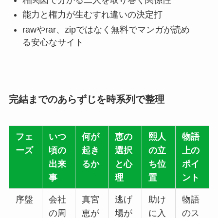
能力と権力が生むすれ違いの決定打
rawやrar、zipではなく無料でマンガが読め
る安心なサイト
完結までのあらずじを時系列で整理
フェ
いつ
何が
恵の
熙人
物語
ーズ
頃の
起き
選択
の立
上の
出来
るか
と心
ち位
ポイ
事
理
置
ント
序盤
会社
真宮
逃げ
助け
物語
の周
恵が
場が
に入
のス